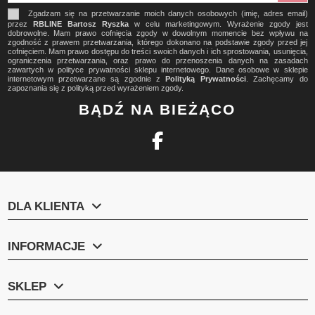
Zgadzam się na przetwarzanie moich danych osobowych (imię, adres email)
przez
RBLINE Bartosz Ryszka
w celu marketingowym. Wyrażenie zgody jest
dobrowolne. Mam prawo cofnięcia zgody w dowolnym momencie bez wpływu na
zgodność z prawem przetwarzania, którego dokonano na podstawie zgody przed jej
cofnięciem. Mam prawo dostępu do treści swoich danych i ich sprostowania, usunięcia,
ograniczenia przetwarzania, oraz prawo do przenoszenia danych na zasadach
zawartych w polityce prywatności sklepu internetowego. Dane osobowe w sklepie
internetowym przetwarzane są zgodnie z
Polityką Prywatności
. Zachęcamy do
zapoznania się z polityką przed wyrażeniem zgody.
BĄDŹ NA BIEŻĄCO
DLA KLIENTA
INFORMACJE
SKLEP