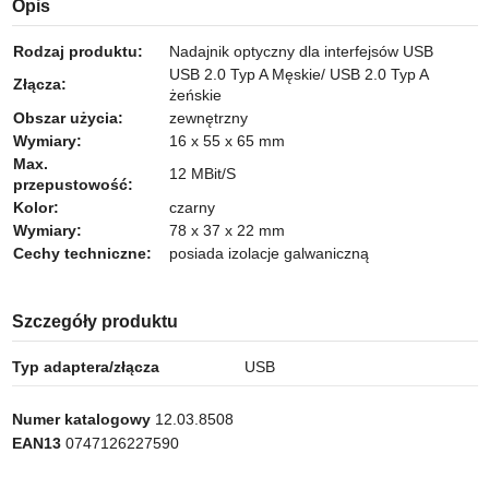
Opis
Rodzaj produktu:
Nadajnik optyczny dla interfejsów USB
USB 2.0 Typ A Męskie/ USB 2.0 Typ A
Złącza:
żeńskie
Obszar użycia:
zewnętrzny
Wymiary:
16 x 55 x 65 mm
Max.
12 MBit/S
przepustowość:
Kolor:
czarny
Wymiary:
78 x 37 x 22 mm
Cechy techniczne:
posiada izolacje galwaniczną
Szczegóły produktu
Typ adaptera/złącza
USB
Numer katalogowy
12.03.8508
EAN13
0747126227590