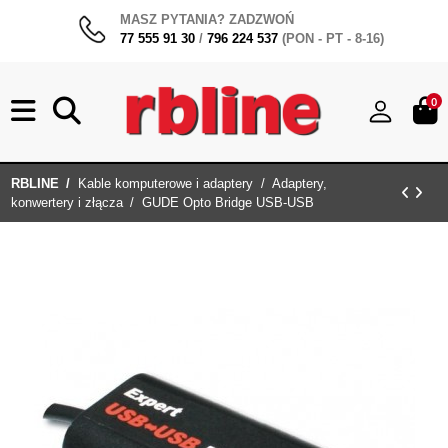
MASZ PYTANIA? ZADZWOŃ
77 555 91 30
/
796 224 537
(PON - PT - 8-16)
0
RBLINE
Kable komputerowe i adaptery
Adaptery,
konwertery i złącza
GUDE Opto Bridge USB-USB