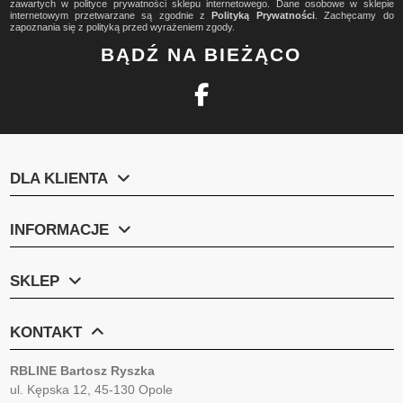
zawartych w polityce prywatności sklepu internetowego. Dane osobowe w sklepie
internetowym przetwarzane są zgodnie z
Polityką Prywatności
. Zachęcamy do
zapoznania się z polityką przed wyrażeniem zgody.
BĄDŹ NA BIEŻĄCO
DLA KLIENTA
INFORMACJE
SKLEP
KONTAKT
RBLINE Bartosz Ryszka
ul. Kępska 12, 45-130 Opole