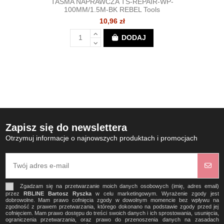
TAŚMA NAPRAWCZA TS-REPAIR-WP-
100MM/1.5M-BK REBEL Tools
10,96 zł
DODAJ
Zapisz się do newslettera
Otrzymuj informacje o najnowszych produktach i promocjach
Zgadzam się na przetwarzanie moich danych osobowych (imię, adres email)
przez
RBLINE Bartosz Ryszka
w celu marketingowym. Wyrażenie zgody jest
dobrowolne. Mam prawo cofnięcia zgody w dowolnym momencie bez wpływu na
zgodność z prawem przetwarzania, którego dokonano na podstawie zgody przed jej
cofnięciem. Mam prawo dostępu do treści swoich danych i ich sprostowania, usunięcia,
ograniczenia przetwarzania, oraz prawo do przenoszenia danych na zasadach