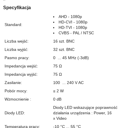
Specyfikacja
AHD
-
1080p
HD-CVI
-
1080p
Standard
:
HD-TVI
-
1080p
CVBS
- PAL / NTSC
Liczba wejść
:
16 szt.
BNC
Liczba wyjść
:
32 szt.
BNC
Pasmo pracy
:
0 ... 45 MHz (-3dB)
Impedancja wejść
:
75 Ω
Impedancja wyjść
:
75 Ω
Zasilanie
:
100 ... 240 V
AC
Pobór mocy
:
≤ 2 W
Wzmocnienie
:
0
dB
Diody LED wskazujące poprawność
Diody LED
:
działania urządzenia : Power, 16
x Video
Temperatura pracy
:
-10 °C ... 55 °C