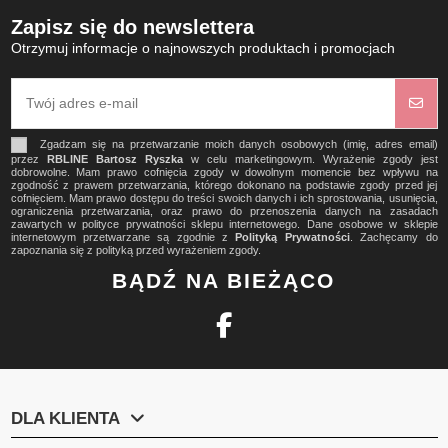
Zapisz się do newslettera
Otrzymuj informacje o najnowszych produktach i promocjach
Zgadzam się na przetwarzanie moich danych osobowych (imię, adres email)
przez
RBLINE Bartosz Ryszka
w celu marketingowym. Wyrażenie zgody jest
dobrowolne. Mam prawo cofnięcia zgody w dowolnym momencie bez wpływu na
zgodność z prawem przetwarzania, którego dokonano na podstawie zgody przed jej
cofnięciem. Mam prawo dostępu do treści swoich danych i ich sprostowania, usunięcia,
ograniczenia przetwarzania, oraz prawo do przenoszenia danych na zasadach
zawartych w polityce prywatności sklepu internetowego. Dane osobowe w sklepie
internetowym przetwarzane są zgodnie z
Polityką Prywatności
. Zachęcamy do
zapoznania się z polityką przed wyrażeniem zgody.
BĄDŹ NA BIEŻĄCO
DLA KLIENTA