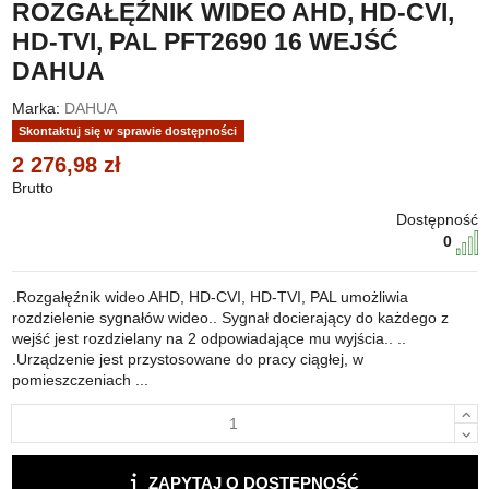
ROZGAŁĘŹNIK WIDEO AHD, HD-CVI,
HD-TVI, PAL PFT2690 16 WEJŚĆ
DAHUA
Marka:
DAHUA
Skontaktuj się w sprawie dostępności
2 276,98 zł
Brutto
Dostępność
0
.Rozgałęźnik wideo AHD, HD-CVI, HD-TVI, PAL umożliwia
rozdzielenie sygnałów wideo.. Sygnał docierający do każdego z
wejść jest rozdzielany na 2 odpowiadające mu wyjścia.. ..
.Urządzenie jest przystosowane do pracy ciągłej, w
pomieszczeniach ...
ZAPYTAJ O DOSTĘPNOŚĆ