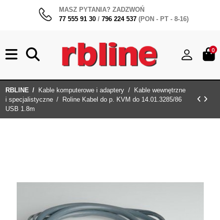
MASZ PYTANIA? ZADZWOŃ
77 555 91 30
/
796 224 537
(PON - PT - 8-16)
0
RBLINE
Kable komputerowe i adaptery
Kable wewnętrzne
i specjalistyczne
Roline Kabel do p. KVM do 14.01.3285/86
USB 1.8m