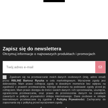
Zapisz się do newslettera
Otrzymuj informacje o najnowszych produktach i promocjach
Zgadzam się na przetwarzanie moich danych osobowych (imię, adres email)
przez
RBLINE Bartosz Ryszka
w celu marketingowym. Wyrażenie zgody jest
dobrowolne. Mam prawo cofnięcia zgody w dowolnym momencie bez wpływu na
zgodność z prawem przetwarzania, którego dokonano na podstawie zgody przed jej
cofnięciem. Mam prawo dostępu do treści swoich danych i ich sprostowania, usunięcia,
ograniczenia przetwarzania, oraz prawo do przenoszenia danych na zasadach
zawartych w polityce prywatności sklepu internetowego. Dane osobowe w sklepie
internetowym przetwarzane są zgodnie z
Polityką Prywatności
. Zachęcamy do
zapoznania się z polityką przed wyrażeniem zgody.