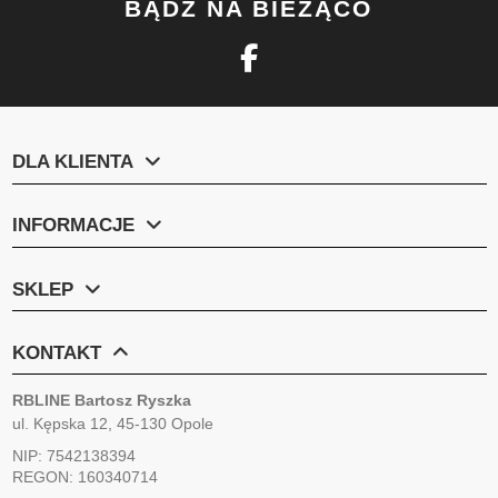
BĄDŹ NA BIEŻĄCO
DLA KLIENTA
INFORMACJE
SKLEP
KONTAKT
RBLINE Bartosz Ryszka
ul. Kępska 12, 45-130 Opole
NIP: 7542138394
REGON: 160340714