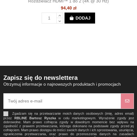
Rozdzielacz HDMI™ 1 do 2 (4K @ 30 Hz)
94,40 zł
DODAJ
Zapisz się do newslettera
Otrzymuj informacje o najnowszych produktach i promocjach
Zgadzam się na przetwarzanie moich danych osobowych (imię, adres email)
przez
RBLINE Bartosz Ryszka
w celu marketingowym. Wyrażenie zgody jest
dobrowolne. Mam prawo cofnięcia zgody w dowolnym momencie bez wpływu na
zgodność z prawem przetwarzania, którego dokonano na podstawie zgody przed jej
cofnięciem. Mam prawo dostępu do treści swoich danych i ich sprostowania, usunięcia,
ograniczenia przetwarzania, oraz prawo do przenoszenia danych na zasadach