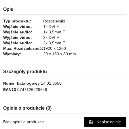
Opis
Typ produktu:
Rozdzielniki
Wejście video:
1x DVI F
Wejście audio:
1x 3,5mm F
Wyjście video:
2x DVI F
Wyjście audio:
2x 3,5mm F
Max. Rozdzielczość:
1920 x 1200
Wymiary:
20 x 180 x 80 mm
Szczegóły produktu
Numer katalogowy
14.01.3550
EAN13
0747126229549
Opinie o produkcie
(0)
Brak opinii o produkcie
Napisz opinię