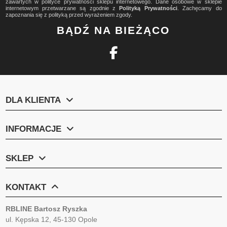
zawartych w polityce prywatności sklepu internetowego. Dane osobowe w sklepie
internetowym przetwarzane są zgodnie z
Polityką Prywatności
. Zachęcamy do
zapoznania się z polityką przed wyrażeniem zgody.
BĄDŹ NA BIEŻĄCO
DLA KLIENTA
INFORMACJE
SKLEP
KONTAKT
RBLINE Bartosz Ryszka
ul. Kępska 12, 45-130 Opole