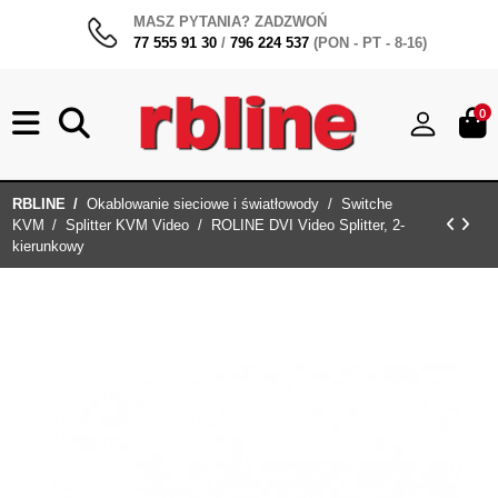
MASZ PYTANIA? ZADZWOŃ
77 555 91 30
/
796 224 537
(PON - PT - 8-16)
0
RBLINE
Okablowanie sieciowe i światłowody
Switche
KVM
Splitter KVM Video
ROLINE DVI Video Splitter, 2-
kierunkowy