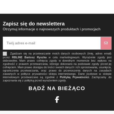
Zapisz się do newslettera
Otrzymuj informacje o najnowszych produktach i promocjach
Zgadzam się na przetwarzanie moich danych osobowych (imię, adres email)
przez
RBLINE Bartosz Ryszka
w celu marketingowym. Wyrażenie zgody jest
dobrowolne. Mam prawo cofnięcia zgody w dowolnym momencie bez wpływu na
zgodność z prawem przetwarzania, którego dokonano na podstawie zgody przed jej
cofnięciem. Mam prawo dostępu do treści swoich danych i ich sprostowania, usunięcia,
ograniczenia przetwarzania, oraz prawo do przenoszenia danych na zasadach
zawartych w polityce prywatności sklepu internetowego. Dane osobowe w sklepie
internetowym przetwarzane są zgodnie z
Polityką Prywatności
. Zachęcamy do
zapoznania się z polityką przed wyrażeniem zgody.
BĄDŹ NA BIEŻĄCO