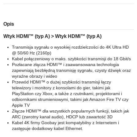
Opis
Wtyk HDMI™ (typ A) > Wtyk HDMI™ (typ A)
Transmisja sygnału o wysokiej rozdzielczości do 4K Ultra HD
@ 50/60 Hz (2160p)
Kabel połączeniowy o maks. szybkości transmisji do 18 Gbit/s
Pozłacane złącza HDMI™ i zaawansowana technologia
zapewniają bezbłędną transmisję sygnału, czysty dźwięk oraz
wyraźne obrazy i wideo
Przewód HDMI™ o dużej szybkości transmisji łączy
telewizory i monitory z konsolami do gier, takimi jak
PlayStation czy Xbox, a także z rzutnikami, projektorami i
odbiornikami strumieniowymi, takimi jak Amazon Fire TV czy
Apple TV
Złącze HDMI™ dla wszystkich popularnych funkcji, takich jak
ARC (zwrotny kanał audio), HDCP lub zawartość 3D
Kabel 4K firmy Goobay jest kompatybilny z Internetem i
zastępuje dodatkowy kabel Ethernet.