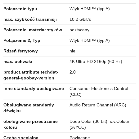
Połączenie typu
Wtyk HDMI™ (typ A)
max. szybkość transmisji
10.2 Gbit/s
Połączenie, materiał styków
pozłacany
Połączenie 2, Typ
Wtyk HDMI™ (typ A)
Rdzeń ferrytowy
nie
max. uchwała
4K Ultra HD 2160p (60 Hz)
product.attribute.techdat-
2.0
general-goobay-version
inne standardy obsługiwane
Consumer Electronics Control
(CEC)
Obsługiwane standardy
Audio Return Channel (ARC)
dźwięku
obsługiwane przestrzenie
Deep Color (36 Bit), x.v.Colour
koloru
(xvYCC)
Cecha specjalna
Pozłacane