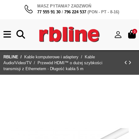
MASZ PYTANIA? ZADZWOŃ
77 555 91 30
/
796 224 537
(PON - PT - 8-16)
0
RBLINE
Kable komputerowe i adaptery
Kable
Audio/Video/TV
Przewód HDMI™ o dużej szybkości
transmisji z Ethernetem - Długość kabla 5 m