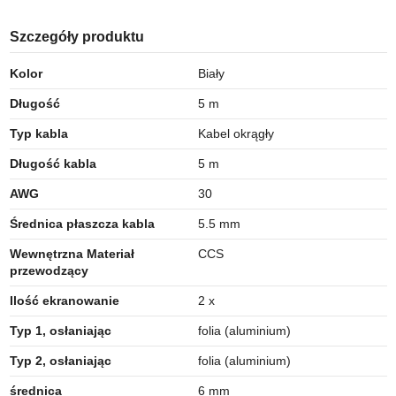
Szczegóły produktu
Kolor
Biały
Długość
5 m
Typ kabla
Kabel okrągły
Długość kabla
5 m
AWG
30
Średnica płaszcza kabla
5.5 mm
Wewnętrzna Materiał
CCS
przewodzący
Ilość ekranowanie
2 x
Typ 1, osłaniając
folia (aluminium)
Typ 2, osłaniając
folia (aluminium)
średnica
6 mm