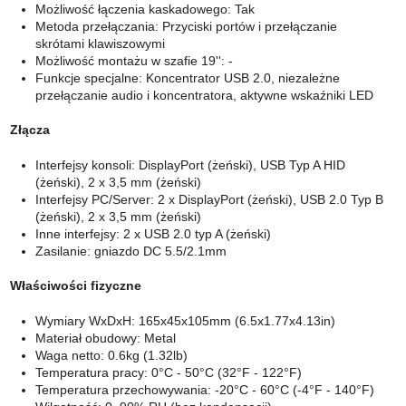
Możliwość łączenia kaskadowego: Tak
Metoda przełączania: Przyciski portów i przełączanie
skrótami klawiszowymi
Możliwość montażu w szafie 19'': -
Funkcje specjalne: Koncentrator USB 2.0, niezależne
przełączanie audio i koncentratora, aktywne wskaźniki LED
Złącza
Interfejsy konsoli: DisplayPort (żeński), USB Typ A HID
(żeński), 2 x 3,5 mm (żeński)
Interfejsy PC/Server: 2 x DisplayPort (żeński), USB 2.0 Typ B
(żeński), 2 x 3,5 mm (żeński)
Inne interfejsy: 2 x USB 2.0 typ A (żeński)
Zasilanie: gniazdo DC 5.5/2.1mm
Właściwości fizyczne
Wymiary WxDxH: 165x45x105mm (6.5x1.77x4.13in)
Materiał obudowy: Metal
Waga netto: 0.6kg (1.32lb)
Temperatura pracy: 0°C - 50°C (32°F - 122°F)
Temperatura przechowywania: -20°C - 60°C (-4°F - 140°F)