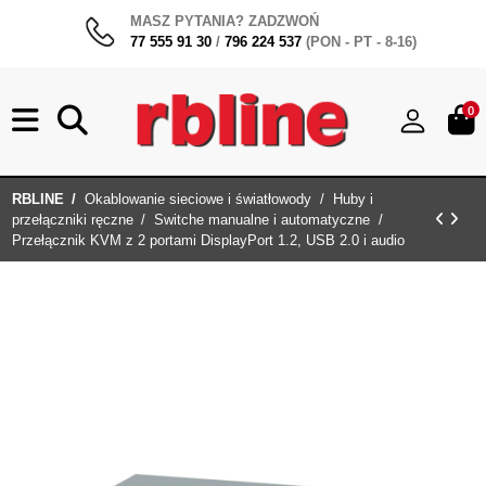
MASZ PYTANIA? ZADZWOŃ
77 555 91 30
/
796 224 537
(PON - PT - 8-16)
0
RBLINE
Okablowanie sieciowe i światłowody
Huby i
przełączniki ręczne
Switche manualne i automatyczne
Przełącznik KVM z 2 portami DisplayPort 1.2, USB 2.0 i audio