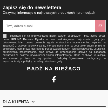
Zapisz się do newslettera
Otrzymuj informacje o najnowszych produktach i promocjach
Zgadzam się na przetwarzanie moich danych osobowych (imię, adres email)
przez
RBLINE Bartosz Ryszka
w celu marketingowym. Wyrażenie zgody jest
dobrowolne. Mam prawo cofnięcia zgody w dowolnym momencie bez wpływu na
zgodność z prawem przetwarzania, którego dokonano na podstawie zgody przed jej
cofnięciem. Mam prawo dostępu do treści swoich danych i ich sprostowania, usunięcia,
ograniczenia przetwarzania, oraz prawo do przenoszenia danych na zasadach
zawartych w polityce prywatności sklepu internetowego. Dane osobowe w sklepie
internetowym przetwarzane są zgodnie z
Polityką Prywatności
. Zachęcamy do
zapoznania się z polityką przed wyrażeniem zgody.
BĄDŹ NA BIEŻĄCO
DLA KLIENTA