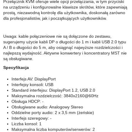
Przełącznik KVM oferuje wiele opcji przełączania, w tym przyciski
na urządzeniu i konfigurowalne klawisze skrótów, które zapewniają
prostą, niezawodną kontrolę dla użytkownika, doskonałą zarówno
dla profesjonalistów, jak i początkujących użytkowników.
Uwaga: kable połączeniowe nie są dołączone do zestawu,
sugerujemy użycie kabli DP o długości do 1 m i kabli USB 2.0 typu
A / B o długości do 5 m, aby osiągnąć najwyższe rozdzielczości i
najlepszą wydajność. Aktywne konwertery i koncentratory MST nie
są obsługiwane.
Specyfikacja
Interfejs AV: DisplayPort
Interfejsy konsoli: USB
Standard interfejsu: DisplayPort 1.2, USB 2.0
Maksymalna rozdzielczość: 3840x2160@60Hz
Obsługa HDCP: -
Obsługiwane audio: Analogowy Stereo
Oddzielne porty audio: 2 x 3,5 mm (żeńskie)
Interfejs szeregowy: -
Liczba konsol: 1
Maksymalna liczba komputerów/serwerów: 2