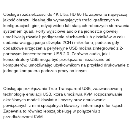
Obsługa rozdzielczości do 4K Ultra HD 60 Hz zapewnia najwyższą
jakość obrazu, idealną dla wymagających treści graficznych w
konfiguracjach gier, edycji wideo lub stacjach roboczych sterowania
systemem quad. Porty wyjściowe audio na jednostce głównej
umożliwiają również podłączenie słuchawek lub głośników w celu
dodania wciągającego dźwięku 2CH i mikrofonu, podczas gdy
dodatkowe urządzenia peryferyjne USB można zintegrować z 2-
portowym koncentratorem USB 2.0. Zarówno audio, jak i
koncentratory USB mogą być przełączane niezależnie od
komputerów, umożliwiając użytkownikom na przykład drukowanie z
jednego komputera podczas pracy na innym.
Obsługuje przełączanie True Transparent USB, zaawansowaną
technologię emulacji USB, która umożliwia KVM rozpoznawanie
określonych modeli klawiatur i myszy oraz emulowanie
powiązanych z nimi specjalnych klawiszy i informacji o funkcjach.
Zapewnia to również lepszą obsługę w połączeniu z
przedłużaczami KVM.