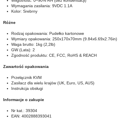
Wilgotność: 0~90% RH (bez kondensacji)
Wymagania zasilania: 9VDC 1.1A
Kolor: Srebrny
Różne
Rodzaj opakowania: Pudełko kartonowe
Wymiary opakowania: 250x170x70mm (9.84x6.69x2.76in)
Waga brutto: 1kg (2,2lb)
GW (Lata): 2
Zgodność produktu: CE, FCC, RoHS & REACH
Zawartość opakowania
Przełącznik KVM
Zasilacz dla wielu krajów (UK, Euro, US, AUS)
Instrukcja obsługi
Informacje o zakupie
Nr kat.: 39304
EAN: 4002888393041