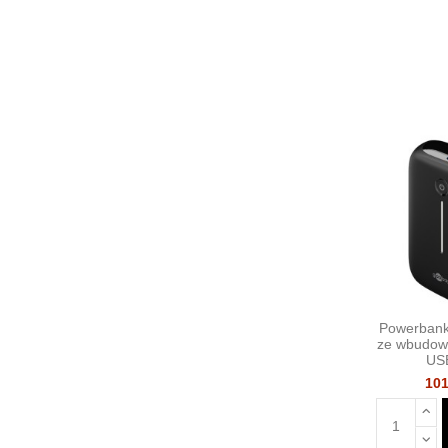
Powerbank
ze wbudow
US
101