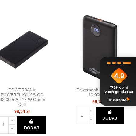
4.9
1738
opinii
POWERBANK
Powerbank kompaktowy
z całego okresu
POWERPLAY-10S-GC
10.000 mAh
10000 mAh 18 W Green
99,76 zł
Cell
99,54 zł
DODAJ
DODAJ