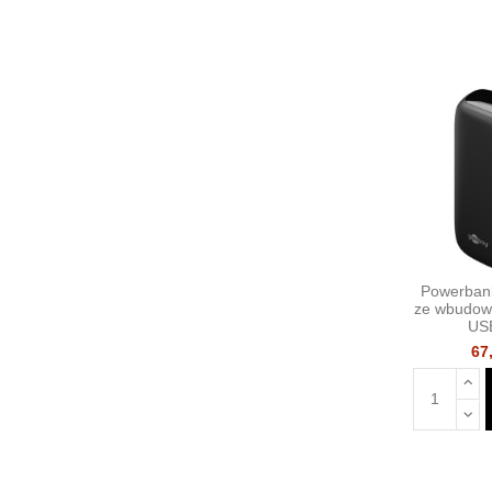
Powerban
ze wbudow
US
67