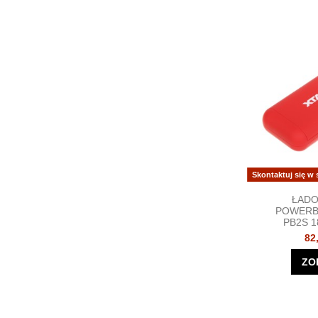
Skontaktuj się w
ŁAD
POWERB
PB2S 1
82
ZO