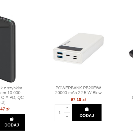
k z szybkim
POWERBANK PB20E/W
iem 10.000
20000 mAh 22.5 W Blow
-C™ PD, QC
97,19 zł
3.0)
,47 zł
DODAJ
DODAJ