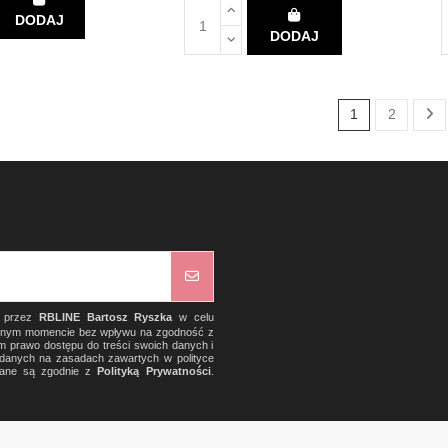
DODAJ
DODAJ
1
2
) przez
RBLINE Bartosz Ryszka
w celu
olnym momencie bez wpływu na zgodność z
m prawo dostępu do treści swoich danych i
a danych na zasadach zawartych w polityce
rzane są zgodnie z
Polityką Prywatności
.