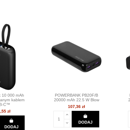
 10 000 mAh
POWERBANK PB20F/B
anym kablem
20000 mAh 22.5 W Blow
B-C™
107,36 zł
,55 zł
DODAJ
DODAJ