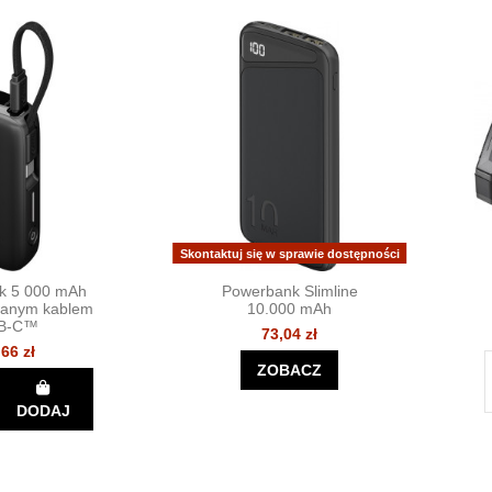
Skontaktuj się w sprawie dostępności
k 5 000 mAh
Powerbank Slimline
anym kablem
10.000 mAh
B-C™
73,04 zł
,66 zł
ZOBACZ
DODAJ