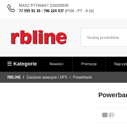
MASZ PYTANIA? ZADZWOŃ
77 555 91 30
/
796 224 537
(PON - PT - 8-16)
Kategorie
Nowości
Promocje
Najczęś
RBLINE
Zasilanie awaryjne i UPS
Powerbanki
Powerba