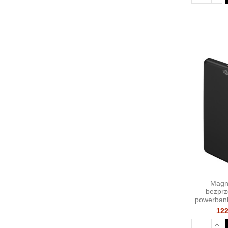
Magn
bezpr
powerban
122