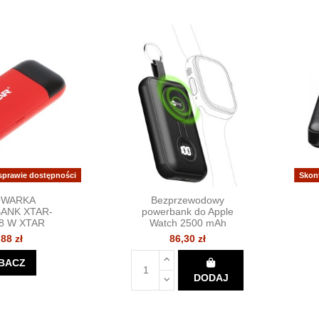
 sprawie dostępności
Skon
OWARKA
Bezprzewodowy
ANK XTAR-
powerbank do Apple
8 W XTAR
Watch 2500 mAh
,88 zł
86,30 zł
BACZ
DODAJ