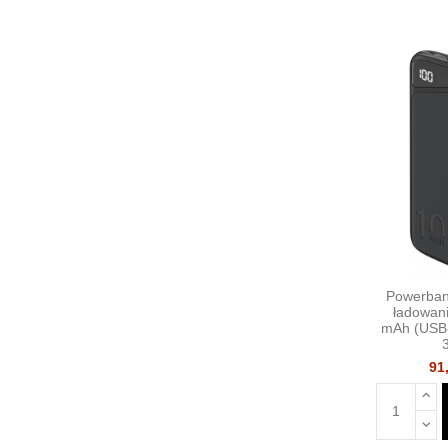
Powerban
ładowan
mAh (USB
91