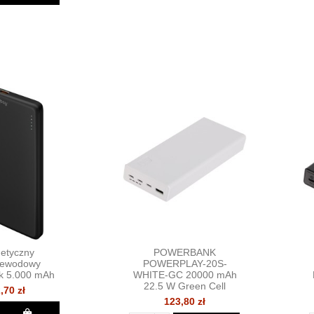
etyczny
POWERBANK
zewodowy
POWERPLAY-20S-
k 5.000 mAh
WHITE-GC 20000 mAh
22.5 W Green Cell
,70 zł
123,80 zł