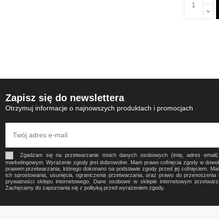
Zapisz się do newslettera
Otrzymuj informacje o najnowszych produktach i promocjach
Zgadzam się na przetwarzanie moich danych osobowych (imię, adres email
marketingowym. Wyrażenie zgody jest dobrowolne. Mam prawo cofnięcia zgody w dow
prawem przetwarzania, którego dokonano na podstawie zgody przed jej cofnięciem. Ma
ich sprostowania, usunięcia, ograniczenia przetwarzania, oraz prawo do przenoszeni
prywatności sklepu internetowego. Dane osobowe w sklepie internetowym przetwa
Zachęcamy do zapoznania się z polityką przed wyrażeniem zgody.