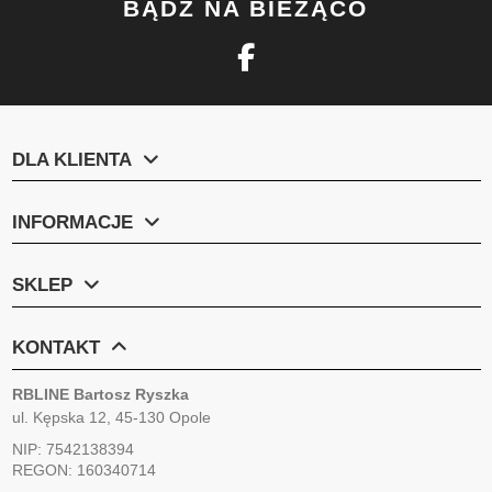
BĄDŹ NA BIEŻĄCO
DLA KLIENTA
INFORMACJE
SKLEP
KONTAKT
RBLINE Bartosz Ryszka
ul. Kępska 12, 45-130 Opole
NIP: 7542138394
REGON: 160340714