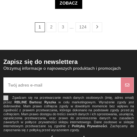
ZOBACZ
1
2
3
…
124
Zapisz się do newslettera
Otrzymuj informacje o najnowszych produktach i promocjach
Zgadzam się na przetwarzanie moich danych osobowych (imię, adres email)
przez
RBLINE Bartosz Ryszka
w celu marketingowym. Wyrażenie zgody jest
dobrowolne. Mam prawo cofnięcia zgody w dowolnym momencie bez wpływu na
zgodność z prawem przetwarzania, którego dokonano na podstawie zgody przed jej
cofnięciem. Mam prawo dostępu do treści swoich danych i ich sprostowania, usunięcia,
ograniczenia przetwarzania, oraz prawo do przenoszenia danych na zasadach
zawartych w polityce prywatności sklepu internetowego. Dane osobowe w sklepie
internetowym przetwarzane są zgodnie z
Polityką Prywatności
. Zachęcamy do
zapoznania się z polityką przed wyrażeniem zgody.