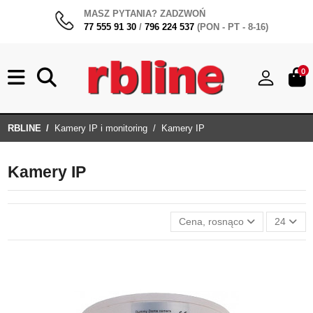
MASZ PYTANIA? ZADZWOŃ
77 555 91 30
/
796 224 537
(PON - PT - 8-16)
0
RBLINE
Kamery IP i monitoring
Kamery IP
Kamery IP
Cena, rosnąco
24